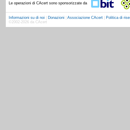
Le operazioni di CAcert sono sponsorizzate da
Informazioni su di noi
|
Donazioni
|
Associazione CAcert
|
Politica di ris
©2002-2026 da CAcert