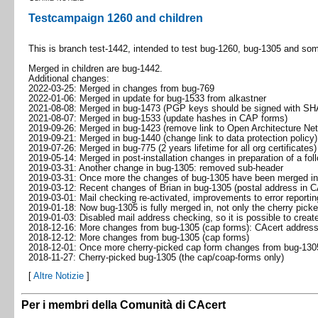
Testcampaign 1260 and children
This is branch test-1442, intended to test bug-1260, bug-1305 and some
Merged in children are bug-1442.
Additional changes:
2022-03-25: Merged in changes from bug-769
2022-01-06: Merged in update for bug-1533 from alkastner
2021-08-08: Merged in bug-1473 (PGP keys should be signed with SH
2021-08-07: Merged in bug-1533 (update hashes in CAP forms)
2019-09-26: Merged in bug-1423 (remove link to Open Architecture Ne
2019-09-21: Merged in bug-1440 (change link to data protection policy)
2019-07-26: Merged in bug-775 (2 years lifetime for all org certificates)
2019-05-14: Merged in post-installation changes in preparation of a fol
2019-03-31: Another change in bug-1305: removed sub-header
2019-03-31: Once more the changes of bug-1305 have been merged in
2019-03-12: Recent changes of Brian in bug-1305 (postal address in
2019-03-01: Mail checking re-activated, improvements to error reportin
2019-01-18: Now bug-1305 is fully merged in, not only the cherry pick
2019-01-03: Disabled mail address checking, so it is possible to cre
2018-12-16: More changes from bug-1305 (cap forms): CAcert address 
2018-12-12: More changes from bug-1305 (cap forms)
2018-12-01: Once more cherry-picked cap form changes from bug-130
2018-11-27: Cherry-picked bug-1305 (the cap/coap-forms only)
[
Altre Notizie
]
Per i membri della Comunità di CAcert